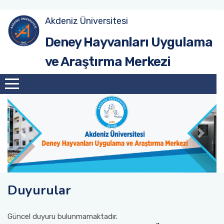
Akdeniz Üniversitesi
Tarihçe
İşleyiş Esasları
Deney Hayvanları Uygulama
ve Araştırma Merkezi
İmkanlarımız
Deney Hayvanı Nasıl Temin Edebilirim
Misyon ve Vizyonumuz
Merkezde Nasıl Çalışabilirim
Merkez Yönetim Kurulu
Merkez İçerisinde Uyulması Gereken Kurallar
Personelimiz
Ücretlendirme
Faaliyetlerimiz
Duyurular
Merkez Yönetim Kurulu Kararları
Güncel duyuru bulunmamaktadır.