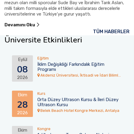
mezun olan milli sporcular Sude Bay ve İbrahim Tarık Aslan,
milli takım formasıyla elde ettikleri uluslararası derecelerle
üniversitelerine ve Türkiye’ye gurur yaşattı.
Devamını Oku
TÜM HABERLER
Üniversite Etkinlikleri
Eğitim
Eylül
İklim Değişikliği Farkındalık Eğitim
08
Programı
Akdeniz Üniversitesi, İktisadi ve İdari Bilimler
2026
Fakültesi Toplantı Salonu
Kurs
Ekim
Orta Düzey Ultrason Kursu & İleri Düzey
28
Ultrason Kursu
Belek Beach Hotel Kongre Merkezi, Antalya
2026
Kongre
Ekim