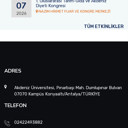
1. Uluslararası Tarım-Gıda ve Akdeniz
07
Diyeti Kongresi
NAZIM HİKMET FUAR VE KONGRE MERKEZİ
2026
TÜM ETKİNLİKLER
ADRES
Akdeniz Üniversitesi, Pınarbaşı Mah. Dumlupınar Bulvarı
07070 Kampüs Konyaaltı/Antalya/TÜRKİYE
TELEFON
02422493882