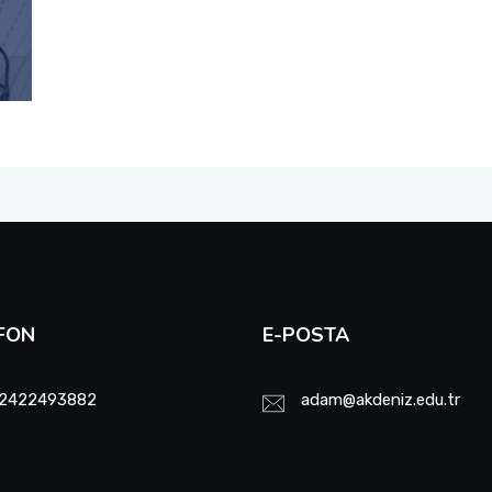
FON
E-POSTA
2422493882
adam@akdeniz.edu.tr